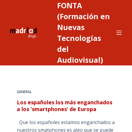
FONTA
S
a
(Formación en
l
Nuevas
t
Tecnologías
a
r
del
a
Audiovisual)
l
c
o
n
t
GENERAL
e
Los españoles los más enganchados
n
a los ‘smartphones’ de Europa
i
d
Que los españoles estamos enganchados a
o
nuestros smatphones es algo que se puede