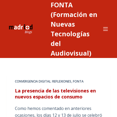
FONTA
S
a
(Formación en
l
Nuevas
t
Tecnologías
a
r
del
a
Audiovisual)
l
c
o
n
t
CONVERGENCIA DIGITAL: REFLEXIONES
,
FONTA
e
La presencia de las televisiones en
n
nuevos espacios de consumo
i
d
Como hemos comentado en anteriores
o
ocasiones, los días 12 y 13 de julio se celebró