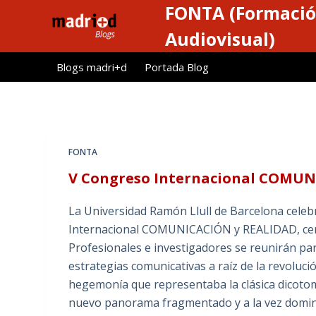
FONTA (Formació
S
a
Audiovisual)
l
Blogs madri+d
Portada Blog
t
a
r
a
l
FONTA
c
V Congreso Internacional COMUN
o
n
La Universidad Ramón Llull de Barcelona celeb
t
Internacional COMUNICACIÓN y REALIDAD, cent
e
Profesionales e investigadores se reunirán par
n
estrategias comunicativas a raíz de la revoluci
i
hegemonía que representaba la clásica dicot
d
nuevo panorama fragmentado y a la vez domi
o