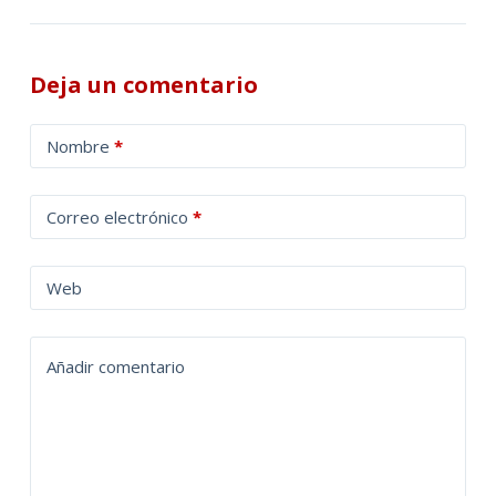
Deja un comentario
A
Nombre
*
l
t
Correo electrónico
*
e
r
n
Web
a
t
Añadir comentario
i
v
e
: