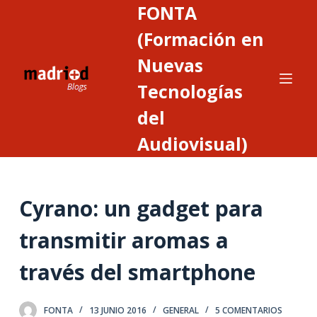
FONTA
S
a
(Formación en
l
Nuevas
t
Tecnologías
a
r
del
a
Audiovisual)
l
c
o
n
Cyrano: un gadget para
t
transmitir aromas a
e
n
través del smartphone
i
d
o
FONTA
13 JUNIO 2016
GENERAL
5 COMENTARIOS