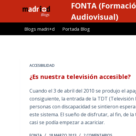
FONTA (Formació
S
a
Audiovisual)
l
Blogs madri+d
Portada Blog
t
a
r
a
l
ACCESIBILIDAD
c
¿Es nuestra televisión accesible?
o
n
Cuando el 3 de abril del 2010 se produjo el apa
t
consiguiente, la entrada de la TDT (Televisión 
e
personas con discapacidad se sintieron espera
n
este sistema. El sueño de disfrutar, al fin, de 
i
casi se podía empezar a acariciar.
d
o
FONTA
18 MARZO 2013
2 COMENTARIOS