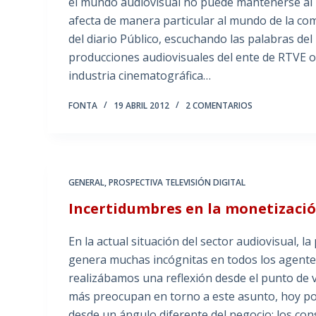
el mundo audiovisual no puede mantenerse al m
afecta de manera particular al mundo de la com
del diario Público, escuchando las palabras de
producciones audiovisuales del ente de RTVE o 
industria cinematográfica…
FONTA
19 ABRIL 2012
2 COMENTARIOS
GENERAL
,
PROSPECTIVA TELEVISIÓN DIGITAL
Incertidumbres en la monetización
En la actual situación del sector audiovisual, l
genera muchas incógnitas en todos los agentes
realizábamos una reflexión desde el punto de v
más preocupan en torno a este asunto, hoy po
desde un ángulo diferente del negocio: los co