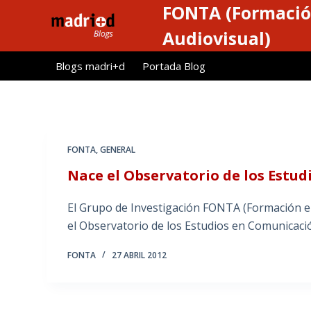
FONTA (Formació
S
a
Audiovisual)
l
Blogs madri+d
Portada Blog
t
a
r
a
l
FONTA
,
GENERAL
c
Nace el Observatorio de los Estu
o
n
El Grupo de Investigación FONTA (Formación e
t
el Observatorio de los Estudios en Comunicaci
e
n
FONTA
27 ABRIL 2012
i
d
o