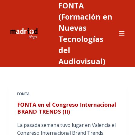
FONTA
S
a
(Formación en
l
Nuevas
t
Tecnologías
a
r
del
a
Audiovisual)
l
c
o
n
t
FONTA
e
FONTA en el Congreso Internacional
n
BRAND TRENDS (II)
i
d
La pasada semana tuvo lugar en Valencia el
o
Congreso Internacional Brand Trends