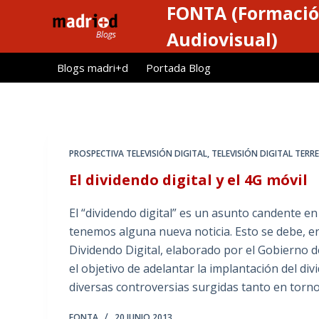
FONTA (Formació
S
a
Audiovisual)
l
Blogs madri+d
Portada Blog
t
a
r
a
l
PROSPECTIVA TELEVISIÓN DIGITAL
,
TELEVISIÓN DIGITAL TERR
c
El dividendo digital y el 4G móvil
o
n
El “dividendo digital” es un asunto candente en
t
tenemos alguna nueva noticia. Esto se debe, en
e
Dividendo Digital, elaborado por el Gobierno d
n
el objetivo de adelantar la implantación del div
i
diversas controversias surgidas tanto en tor
d
o
FONTA
20 JUNIO 2013