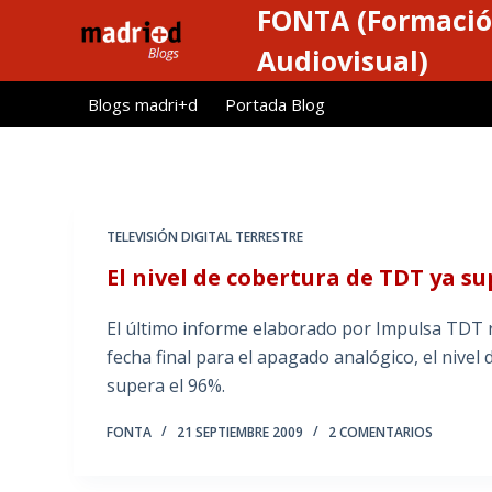
FONTA (Formació
S
a
Audiovisual)
l
Blogs madri+d
Portada Blog
t
a
r
a
l
TELEVISIÓN DIGITAL TERRESTRE
c
El nivel de cobertura de TDT ya su
o
n
El último informe elaborado por Impulsa TDT re
t
fecha final para el apagado analógico, el nivel
e
supera el 96%.
n
i
FONTA
21 SEPTIEMBRE 2009
2 COMENTARIOS
d
o