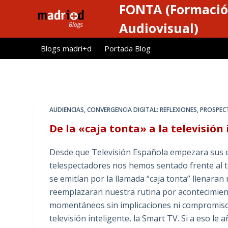
FONTA (Formació
S
a
Audiovisual)
l
Blogs madri+d
Portada Blog
t
a
r
a
l
AUDIENCIAS
,
CONVERGENCIA DIGITAL: REFLEXIONES
,
PROSPECT
c
De la «caja tonta» a la televisión
o
n
Desde que Televisión Española empezara sus em
t
telespectadores nos hemos sentado frente al 
e
se emitían por la llamada “caja tonta” llenaran
n
reemplazaran nuestra rutina por acontecimient
i
momentáneos sin implicaciones ni compromisos.
d
televisión inteligente, la Smart TV. Si a eso le
o