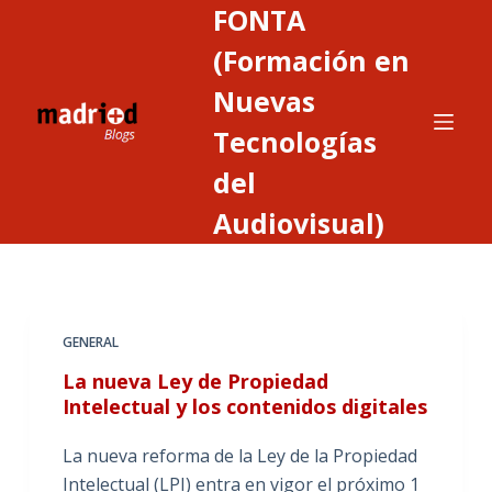
FONTA
S
a
(Formación en
l
Nuevas
t
Tecnologías
a
r
del
a
Audiovisual)
l
c
o
n
t
GENERAL
e
La nueva Ley de Propiedad
n
Intelectual y los contenidos digitales
i
d
La nueva reforma de la Ley de la Propiedad
o
Intelectual (LPI) entra en vigor el próximo 1