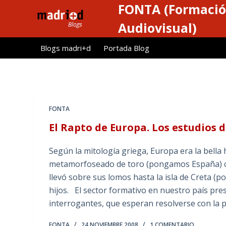
FONTA (Formació
S
a
Audiovisual)
l
Blogs madri+d
Portada Blog
t
a
r
a
l
FONTA
c
El Rapto de Europa. Los estudios 
o
n
Según la mitología griega, Europa era la bella 
t
metamorfoseado de toro (pongamos España) cua
e
llevó sobre sus lomos hasta la isla de Creta (
n
hijos. El sector formativo en nuestro país pr
i
interrogantes, que esperan resolverse con la
d
o
FONTA
24 NOVIEMBRE 2008
1 COMENTARIO