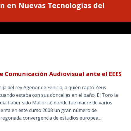
n en Nuevas Tecnologías del
de Comunicación Audiovisual ante el EEES
hija del rey Agenor de Fenicia, a quién raptó Zeus
ndo estaba con sus doncellas en el baño. El Toro la
podía haber sido Mallorca) donde fue madre de varios
esenta en este curso 2008 un gran número de
 pregonada convergencia de estudios europea.…