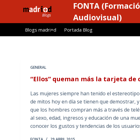
FONTA (Formació
S
a
Audiovisual)
l
Blogs madri+d
Portada Blog
t
a
r
a
l
GENERAL
c
“Ellos” queman más la tarjeta de 
o
n
Las mujeres siempre han tenido el estereotipo
t
de mitos hoy en día se tienen que demostrar, y
e
que los hombres compran más a través de teléf
n
al sexo, edad, ingresos y educación de una mue
i
conocer los gustos y tendencias de los usuari
d
o
FONTA
29 ABRIL 2015