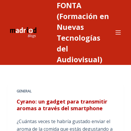
FONTA
S
a
(Formación en
l
Nuevas
t
Tecnologías
a
r
del
a
Audiovisual)
l
c
o
n
t
GENERAL
e
Cyrano: un gadget para transmitir
n
aromas a través del smartphone
i
d
¿Cuántas veces te habría gustado enviar el
o
aroma de la comida que estás degustando a