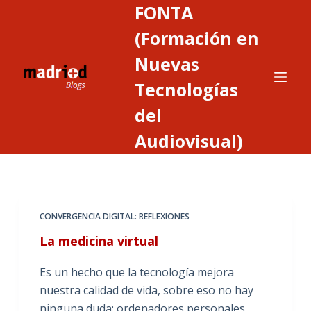
FONTA
S
a
(Formación en
l
Nuevas
t
Tecnologías
a
r
del
a
Audiovisual)
l
c
o
n
t
CONVERGENCIA DIGITAL: REFLEXIONES
e
La medicina virtual
n
i
Es un hecho que la tecnología mejora
d
nuestra calidad de vida, sobre eso no hay
o
ninguna duda: ordenadores personales,