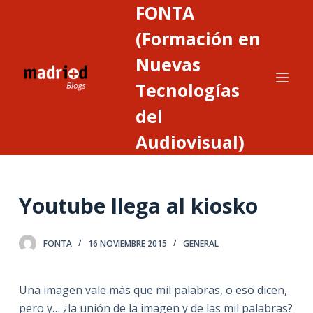
FONTA
S
a
(Formación en
l
Nuevas
t
Tecnologías
a
r
del
a
Audiovisual)
l
c
o
n
Youtube llega al kiosko
t
e
FONTA
16 NOVIEMBRE 2015
GENERAL
n
i
d
Una imagen vale más que mil palabras, o eso dicen,
o
pero y… ¿la unión de la imagen y de las mil palabras?