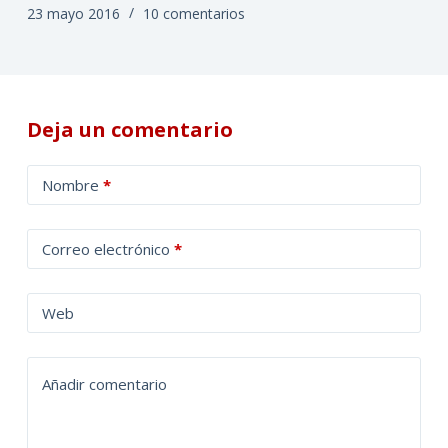
23 mayo 2016
10 comentarios
Deja un comentario
A
Nombre
*
l
t
Correo electrónico
*
e
r
n
Web
a
t
Añadir comentario
i
v
e