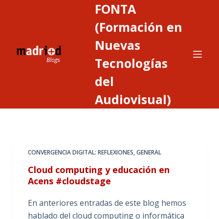
FONTA
S
a
(Formación en
l
Nuevas
t
Tecnologías
a
r
del
a
Audiovisual)
l
c
o
n
t
CONVERGENCIA DIGITAL: REFLEXIONES
,
GENERAL
e
Cloud computing y educación en
n
Acens #cloudstage
i
d
En anteriores entradas de este blog hemos
o
hablado del cloud computing o informática