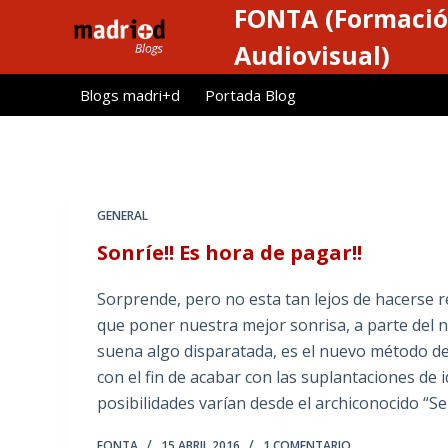
FONTA (Formació
S
a
Audiovisual)
l
Blogs madri+d
Portada Blog
t
a
r
a
l
GENERAL
c
Sonríe!! Es hora de pagar!!
o
n
Sorprende, pero no esta tan lejos de hacerse 
t
que poner nuestra mejor sonrisa, a parte del n
e
suena algo disparatada, es el nuevo método d
n
con el fin de acabar con las suplantaciones de i
i
posibilidades varían desde el archiconocido “Se
d
o
FONTA
15 ABRIL 2016
1 COMENTARIO