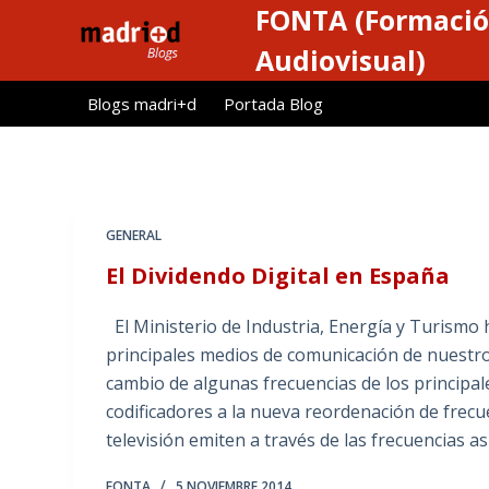
FONTA (Formació
S
a
Audiovisual)
l
Blogs madri+d
Portada Blog
t
a
r
a
l
GENERAL
c
El Dividendo Digital en España
o
n
El Ministerio de Industria, Energía y Turism
t
principales medios de comunicación de nuestro 
e
cambio de algunas frecuencias de los principa
n
codificadores a la nueva reordenación de frecue
i
televisión emiten a través de las frecuencias a
d
o
FONTA
5 NOVIEMBRE 2014