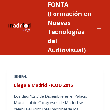
FONTA
S
a
(Formación en
l
Nuevas
t
Tecnologías
a
r
del
a
Audiovisual)
l
c
o
n
t
GENERAL
e
Llega a Madrid FICOD 2015
n
i
Los días 1,2,3 de Diciembre en el Palacio
d
Municipal de Congresos de Madrid se
o
celebra el Foro Internacional de los