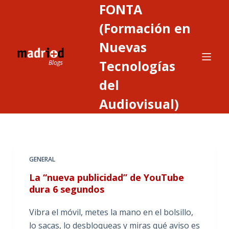
FONTA
S
a
(Formación en
l
Nuevas
t
Tecnologías
a
r
del
a
Audiovisual)
l
c
o
n
t
GENERAL
e
La “nueva publicidad” de YouTube
n
dura 6 segundos
i
d
Vibra el móvil, metes la mano en el bolsillo,
o
lo sacas, lo desbloqueas y miras qué aviso es