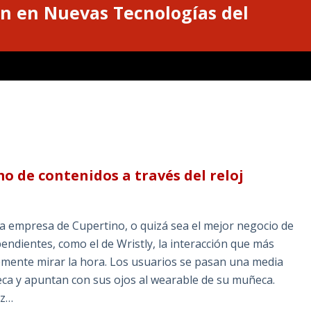
n en Nuevas Tecnologías del
mo de contenidos a través del reloj
la empresa de Cupertino, o quizá sea el mejor negocio de
ndientes, como el de Wristly, la interacción que más
lemente mirar la hora. Los usuarios se pasan una media
ca y apuntan con sus ojos al wearable de su muñeca.
ez…