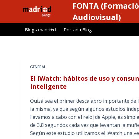
FONTA (Formació
S
a
Audiovisual)
l
Blogs madri+d
Portada Blog
t
a
r
a
l
GENERAL
c
El iWatch: hábitos de uso y consu
o
inteligente
n
t
Quizá sea el primer descalabro importante de 
e
la misma, ya que según algunos estudios indepe
n
llevamos a cabo con el reloj de Apple, es simp
i
de 3,8 segundos cada vez que levantan la muñe
d
Según este estudio utilizamos el iWatch una v
o