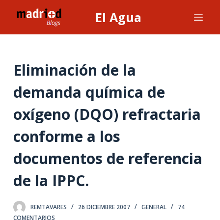
S
El Agua
a
l
t
a
Eliminación de la
r
demanda química de
a
l
oxígeno (DQO) refractaria
c
o
conforme a los
n
t
documentos de referencia
e
de la IPPC.
n
i
d
REMTAVARES
26 DICIEMBRE 2007
GENERAL
74
o
COMENTARIOS