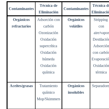
Técnica de
Técnica d
Contaminantes
Contaminantes
Eliminación
Eliminaci
Orgánicos
Adsorción con
Orgánicos
Stripping
refractarios
carbón
volátiles
con
Ozonización
aire/vapor
Oxidación
Destilació
supercrítica
Adsorció
Oxidación
con carbó
húmeda
Evaporaci
Oxidación
Oxidació
química
térmica
Aceites/grasas
Tratamiento
Orgánicos
Separadore
químico
insolubles
Mop/Skimmers