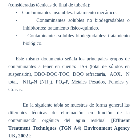
(consideradas técnicas de final de tubería):
·
Contaminantes insolubles: tratamiento mecánico.
·
Contaminantes solubles no biodegradables o
inhibitorios: tratamiento físico-químico.
·
Contaminantes solubles biodegradables: tratamiento
biológico.
Este mismo documento señala los principales grupos de
contaminantes a tener en cuenta:
TSS (total de sólidos en
suspensión), DBO-DQO-TOC, DQO refractaria,
AOX,
N
total,
NH
-N (NH
), PO
-P,
Metales Pesados
, Fenoles y
4
3
4
Grasas.
En la siguiente tabla se muestras de forma general las
diferentes técnicas de eliminación en función de la
contaminación orgánica del agua residual
[
Effluent
Treatment Techniques (TGN A4) Environment Agency
UK, 2002]
: