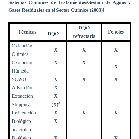
Sistemas Comunes de Tratamientos/Gestión de Aguas y
Gases Residuales en el Sector Químico (2003)]:
DQO
Técnicas
Fenoles
DQO
refractaria
Oxidación
X
X
X
Química
Oxidación
X
X
X
Húmeda
SCWO
X
X
X
Adsorción
X
Extracción
X
a
Stripping
(X)
Incineración
X
X
X
Biológico
X
anaerobio
Biológico
X
X