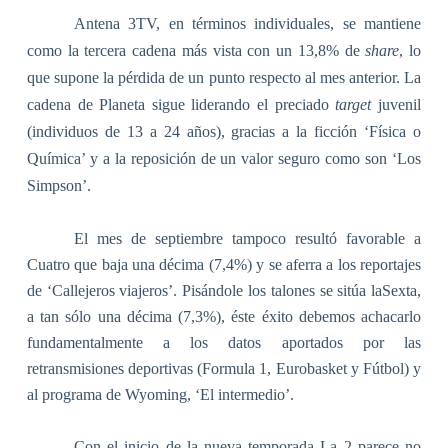
Antena 3TV, en términos individuales, se mantiene
como la tercera cadena más vista con un 13,8% de
share
, lo
que supone la pérdida de un punto respecto al mes anterior. La
cadena de Planeta sigue liderando el preciado
target
juvenil
(individuos de
13 a
24 años), gracias a la ficción ‘Física o
Química’ y a la reposición de un valor seguro como son ‘Los
Simpson’.
El mes de septiembre tampoco resultó favorable a
Cuatro que baja una décima (7,4%) y se aferra a los reportajes
de ‘Callejeros viajeros’. Pisándole los talones se sitúa laSexta,
a tan sólo una décima (7,3%), éste éxito debemos achacarlo
fundamentalmente a los datos aportados por las
retransmisiones deportivas (Formula 1, Eurobasket y Fútbol) y
al programa de Wyoming, ‘El intermedio’.
Con el inicio de la nueva temporada La 2 parece no