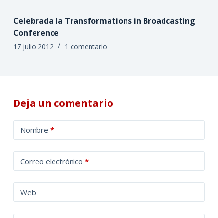
Celebrada la Transformations in Broadcasting
Conference
17 julio 2012
1 comentario
Deja un comentario
A
Nombre
*
l
t
Correo electrónico
*
e
r
n
Web
a
t