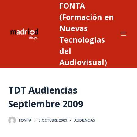
FONTA
S
a
(Formación en
l
Nuevas
t
Tecnologías
a
r
del
a
Audiovisual)
l
c
o
n
TDT Audiencias
t
Septiembre 2009
e
n
i
FONTA
5 OCTUBRE 2009
AUDIENCIAS
d
o