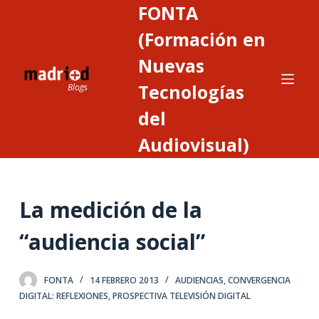
FONTA
S
a
(Formación en
l
Nuevas
t
Tecnologías
a
r
del
a
Audiovisual)
l
c
o
n
La medición de la
t
“audiencia social”
e
n
i
FONTA
14 FEBRERO 2013
AUDIENCIAS
,
CONVERGENCIA
d
DIGITAL: REFLEXIONES
,
PROSPECTIVA TELEVISIÓN DIGITAL
o