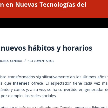
n en Nuevas Tecnologías del
 nuevos hábitos y horarios
XIONES
,
GENERAL
103 COMENTARIOS
isto transformados significativamente en los últimos años 
des que
Internet
ofrece. El espectador tiene cada vez má
uándo y cómo, y, a su vez, se ha convertido en generador d
 por ejemplo, las redes sociales.
entes en el
informe realizado por Ooyala
-empresa líder en l