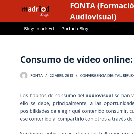
FONTA (Formació
S
a
Audiovisual)
l
Blogs madri+d
Portada Blog
t
a
r
a
Consumo de vídeo online:
l
c
FONTA
22 ABRIL 2013
CONVERGENCIA DIGITAL: REFLE
o
n
t
Los hábitos de consumo del
audiovisual
se han v
e
ello se debe, principalmente, a las oportunida
n
posibilidades de elegir qué contenido consumir, c
i
ese contenido al compartirlo con otros a través de,
d
o
Son importantes, en esta línea, los hallazgos pres