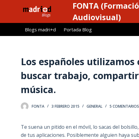
FONTA (Formació
S
a
Audiovisual)
l
Blogs madri+d
Portada Blog
t
a
r
a
Los españoles utilizamos
l
c
buscar trabajo, compartir
o
música.
n
t
e
FONTA
3 FEBRERO 2015
GENERAL
5 COMENTARIO
n
i
Te suena un pitido en el móvil, lo sacas del bolsillo
d
de tus aplicaciones. Posiblemente alguien haya sub
o