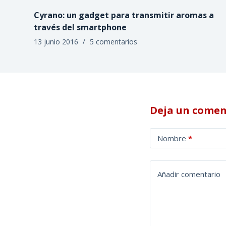
Cyrano: un gadget para transmitir aromas a
través del smartphone
13 junio 2016
5 comentarios
Deja un comen
A
Nombre
*
l
t
e
Añadir comentario
r
n
a