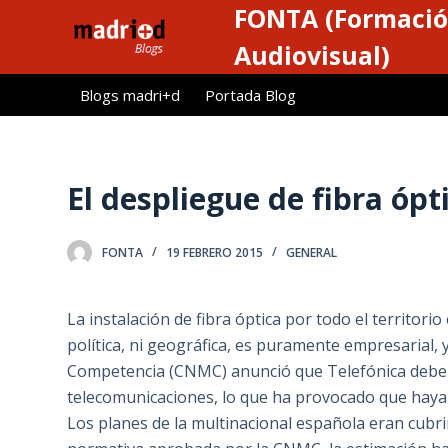
FONTA (Formació
S
a
Audiovisual)
l
Blogs madri+d
Portada Blog
t
a
r
a
El despliegue de fibra ópt
l
c
FONTA
19 FEBRERO 2015
GENERAL
o
n
t
La instalación de fibra óptica por todo el territorio
e
política, ni geográfica, es puramente empresarial,
n
Competencia (CNMC) anunció que Telefónica deberí
i
telecomunicaciones, lo que ha provocado que haya 
d
Los planes de la multinacional española eran cubri
o