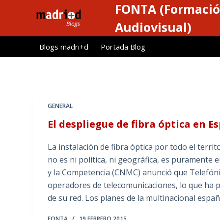
FONTA (Formació
S
a
Audiovisual)
l
Blogs madri+d
Portada Blog
t
a
r
a
l
GENERAL
c
El despliegue de fibra óptica en E
o
n
La instalación de fibra óptica por todo el territ
t
no es ni política, ni geográfica, es puramente
e
y la Competencia (CNMC) anunció que Telefónic
n
operadores de telecomunicaciones, lo que ha 
i
de su red. Los planes de la multinacional espa
d
o
FONTA
19 FEBRERO 2015