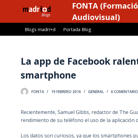
FONTA (Formació
S
a
Audiovisual)
l
Blogs madri+d
Portada Blog
t
a
r
a
La app de Facebook ralent
l
c
smartphone
o
n
FONTA
19 FEBRERO 2016
GENERAL
6 COMENTARIO
t
e
n
Recientemente, Samuel Gibbs, redactor de The Gu
i
rendimiento de su teléfono el uso de la aplicación
d
o
Los datos son curiosos, ya que los smartphones pu