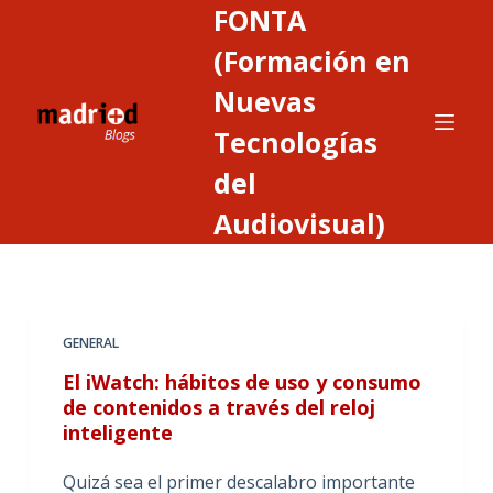
FONTA
S
a
(Formación en
l
Nuevas
t
Tecnologías
a
r
del
a
Audiovisual)
l
c
o
n
t
GENERAL
e
El iWatch: hábitos de uso y consumo
n
de contenidos a través del reloj
i
inteligente
d
Quizá sea el primer descalabro importante
o