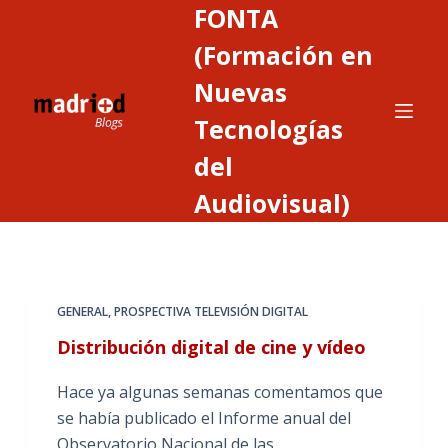
FONTA
S
a
(Formación en
l
Nuevas
t
Tecnologías
a
r
del
a
Audiovisual)
l
c
o
n
t
GENERAL
,
PROSPECTIVA TELEVISIÓN DIGITAL
e
Distribución digital de cine y vídeo
n
i
Hace ya algunas semanas comentamos que
d
se había publicado el Informe anual del
o
Observatorio Nacional de las