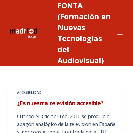
FONTA
S
a
(Formación en
l
Nuevas
t
Tecnologías
a
r
del
a
Audiovisual)
l
c
o
n
t
ACCESIBILIDAD
e
¿Es nuestra televisión accesible?
n
i
Cuando el 3 de abril del 2010 se produjo el
d
apagón analógico de la televisión en España
o
y, por consiguiente, la entrada de la TDT