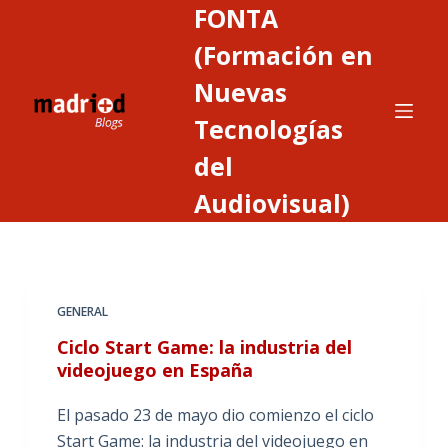
FONTA
S
a
(Formación en
l
Nuevas
t
Tecnologías
a
r
del
a
Audiovisual)
l
c
o
n
t
GENERAL
e
Ciclo Start Game: la industria del
n
videojuego en España
i
d
El pasado 23 de mayo dio comienzo el ciclo
o
Start Game: la industria del videojuego en