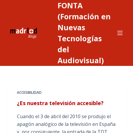
FONTA
S
a
(Formación en
l
Nuevas
t
Tecnologías
a
r
del
a
Audiovisual)
l
c
o
n
t
ACCESIBILIDAD
e
¿Es nuestra televisión accesible?
n
i
Cuando el 3 de abril del 2010 se produjo el
d
apagón analógico de la televisión en España
o
y, por consiguiente, la entrada de la TDT