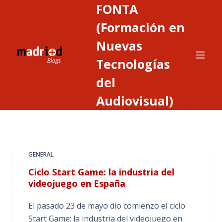
FONTA
S
a
(Formación en
l
Nuevas
t
Tecnologías
a
r
del
a
Audiovisual)
l
c
o
n
t
GENERAL
e
Ciclo Start Game: la industria del
n
videojuego en España
i
d
El pasado 23 de mayo dio comienzo el ciclo
o
Start Game: la industria del videojuego en