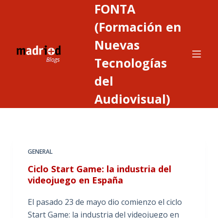
FONTA
S
a
(Formación en
l
Nuevas
t
Tecnologías
a
r
del
a
Audiovisual)
l
c
o
n
t
GENERAL
e
Ciclo Start Game: la industria del
n
videojuego en España
i
d
El pasado 23 de mayo dio comienzo el ciclo
o
Start Game: la industria del videojuego en