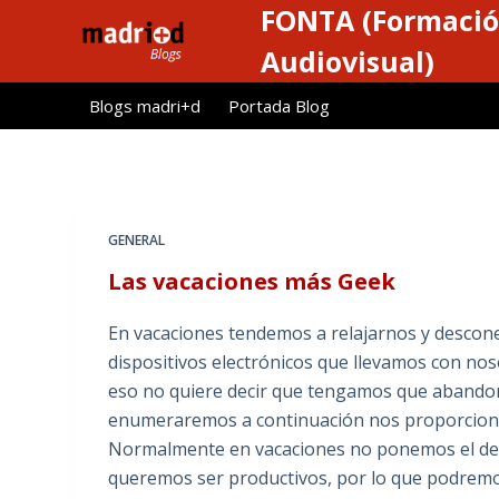
FONTA (Formació
S
a
Audiovisual)
l
Blogs madri+d
Portada Blog
t
a
r
a
l
GENERAL
c
Las vacaciones más Geek
o
n
En vacaciones tendemos a relajarnos y descone
t
dispositivos electrónicos que llevamos con noso
e
eso no quiere decir que tengamos que abandon
n
enumeraremos a continuación nos proporciona
i
Normalmente en vacaciones no ponemos el de
d
queremos ser productivos, por lo que podrem
o