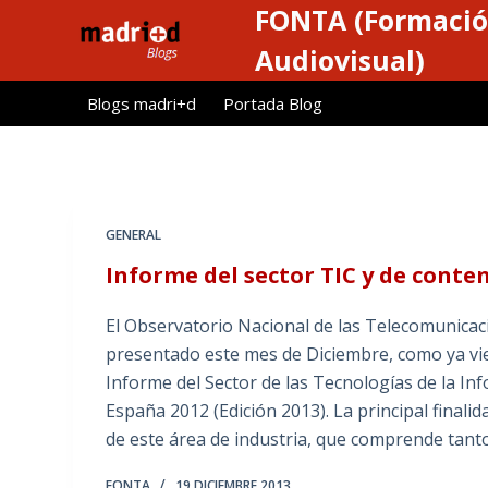
FONTA (Formació
S
a
Audiovisual)
l
Blogs madri+d
Portada Blog
t
a
r
a
l
GENERAL
c
Informe del sector TIC y de conte
o
n
El Observatorio Nacional de las Telecomunicac
t
presentado este mes de Diciembre, como ya vie
e
Informe del Sector de las Tecnologías de la In
n
España 2012 (Edición 2013). La principal finalida
i
de este área de industria, que comprende tanto 
d
o
FONTA
19 DICIEMBRE 2013