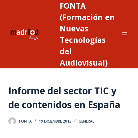
FONTA
S
a
(Formación en
l
Nuevas
t
Tecnologías
a
r
del
a
Audiovisual)
l
c
o
n
Informe del sector TIC y
t
de contenidos en España
e
n
i
FONTA
19 DICIEMBRE 2013
GENERAL
d
o