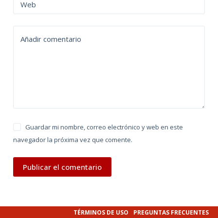
n
Web
a
t
Añadir comentario
i
v
e
:
Guardar mi nombre, correo electrónico y web en este
navegador la próxima vez que comente.
Publicar el comentario
TÉRMINOS DE USO
PREGUNTAS FRECUENTES