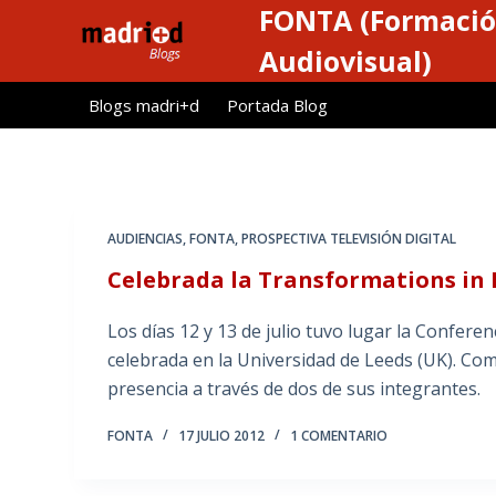
FONTA (Formació
S
a
Audiovisual)
l
Blogs madri+d
Portada Blog
t
a
r
a
l
AUDIENCIAS
,
FONTA
,
PROSPECTIVA TELEVISIÓN DIGITAL
c
Celebrada la Transformations in
o
n
Los días 12 y 13 de julio tuvo lugar la Confer
t
celebrada en la Universidad de Leeds (UK). C
e
presencia a través de dos de sus integrantes.
n
i
FONTA
17 JULIO 2012
1 COMENTARIO
d
o