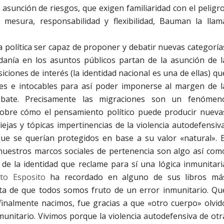
asunción de riesgos, que exigen familiaridad con el peligro
mesura, responsabilidad y flexibilidad, Bauman la llam
ía política ser capaz de proponer y debatir nuevas categoría
dadanía en los asuntos públicos partan de la asunción de l
iones de interés (la identidad nacional es una de ellas) qu
les e intocables para así poder imponerse al margen de l
ebate. Precisamente las migraciones son un fenómen
sobre cómo el pensamiento político puede producir nueva
viejas y tópicas impertinencias de la violencia autodefensiva
que se querían protegidos en base a su valor «natural». E
 nuestros marcos sociales de pertenencia son algo así com
de la identidad que reclame para sí una lógica inmunitari
to Esposito
ha recordado en alguno de sus libros má
a de que todos somos fruto de un error inmunitario. Qu
finalmente nacimos, fue gracias a que «otro cuerpo» olvid
munitario. Vivimos porque la violencia autodefensiva de otr