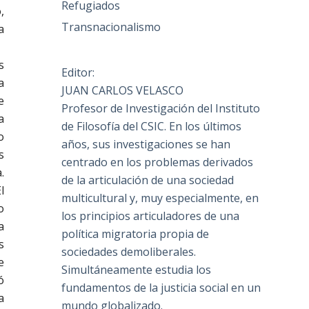
Refugiados
,
Transnacionalismo
a
s
Editor:
a
JUAN CARLOS VELASCO
e
Profesor de Investigación del Instituto
a
de Filosofía del CSIC. En los últimos
o
años, sus investigaciones se han
s
centrado en los problemas derivados
.
de la articulación de una sociedad
l
multicultural y, muy especialmente, en
o
los principios articuladores de una
a
política migratoria propia de
s
sociedades demoliberales.
e
Simultáneamente estudia los
ó
fundamentos de la justicia social en un
a
mundo globalizado.