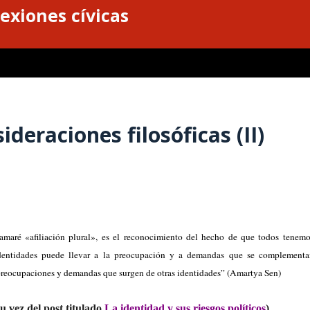
exiones cívicas
ideraciones filosóficas (II)
amaré «afiliación plural», es el reconocimiento del hecho de que todos tenem
identidades puede llevar a la preocupación y a demandas que se complementa
 preocupaciones y demandas que surgen de otras identidades” (Amartya Sen)
u vez del post titulado
La identidad y sus riesgos políticos
)