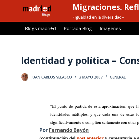
Migraciones. Refl
S
a
«Igualdad en la diversidad»
l
Blogs madri+d
Portada Blog
Imágenes
t
a
r
a
Identidad y política – Cons
l
c
JUAN CARLOS VELASCO
3 MAYO 2007
GENERAL
o
n
t
e
“El punto de partida de esta aproximación, que ll
n
identidades múltiples, y que cada una de estas 
i
significativamente o compiten seriamente con otras
d
Por
Fernando Bayón
o
(continuación del
post anterior
y comentario a s