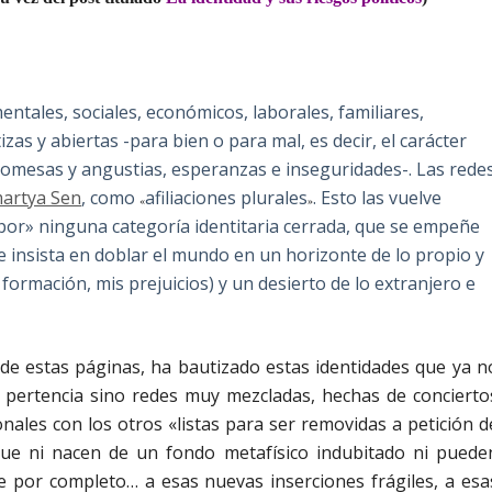
entales, sociales, económicos, laborales, familiares,
zas y abiertas -para bien o para mal, es decir, el carácter
omesas y angustias, esperanzas e inseguridades-. Las rede
artya Sen
, como
afiliaciones plurales
. Esto las vuelve
«
»
«por» ninguna categoría identitaria cerrada, que se empeñe
que insista en doblar el mundo en un horizonte de lo propio y
i formación, mis prejuicios) y un desierto de lo extranjero e
s de estas páginas, ha bautizado estas identidades que ya n
 pertencia sino redes muy mezcladas, hechas de concierto
onales con los otros «listas para ser removidas a petición d
 que ni nacen de un fondo metafísico indubitado ni puede
e por completo… a esas nuevas inserciones frágiles, a esa