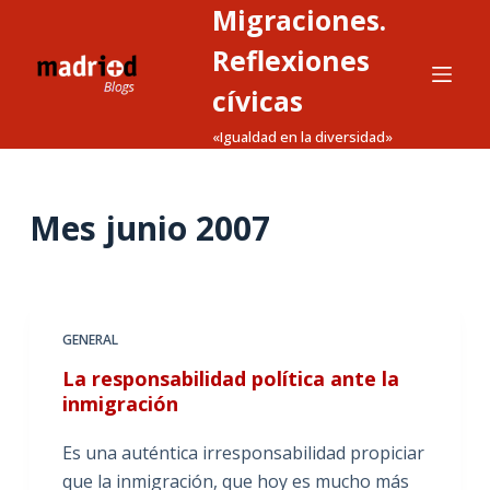
Migraciones.
S
a
Reflexiones
l
cívicas
t
«Igualdad en la diversidad»
a
r
a
Mes
junio 2007
l
c
o
n
t
GENERAL
e
La responsabilidad política ante la
n
inmigración
i
d
Es una auténtica irresponsabilidad propiciar
o
que la inmigración, que hoy es mucho más