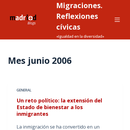
Migraciones.
S
a
Reflexiones
l
cívicas
t
«Igualdad en la diversidad»
a
r
a
Mes
junio 2006
l
c
o
n
t
GENERAL
e
Un reto político: la extensión del
n
Estado de bienestar a los
i
inmigrantes
d
La inmigración se ha convertido en un
o