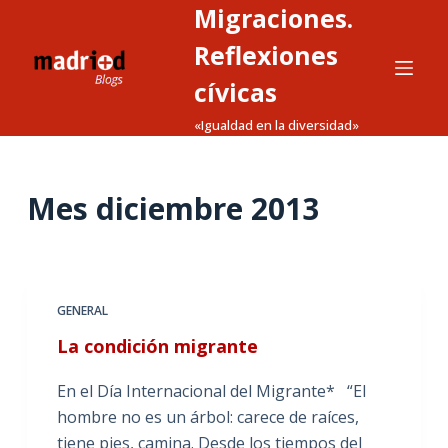
Migraciones.
S
a
Reflexiones
l
cívicas
t
«Igualdad en la diversidad»
a
r
a
Mes
diciembre 2013
l
c
o
n
t
GENERAL
e
La condición migrante
n
i
En el Día Internacional del Migrante* “El
d
hombre no es un árbol: carece de raíces,
o
tiene pies, camina. Desde los tiempos del