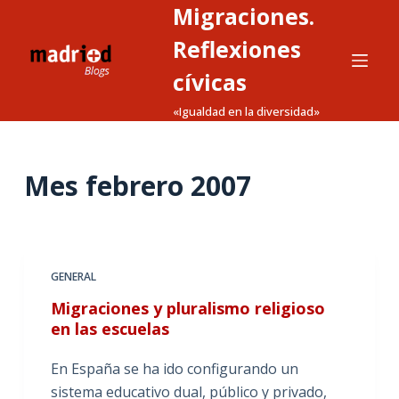
Migraciones.
S
a
Reflexiones
l
cívicas
t
«Igualdad en la diversidad»
a
r
a
Mes
febrero 2007
l
c
o
n
t
GENERAL
e
Migraciones y pluralismo religioso
n
en las escuelas
i
d
En España se ha ido configurando un
o
sistema educativo dual, público y privado,