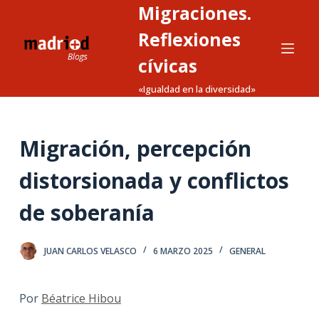
Migraciones.
S
a
Reflexiones
l
cívicas
t
«Igualdad en la diversidad»
a
r
a
Migración, percepción
l
c
distorsionada y conflictos
o
n
de soberanía
t
e
JUAN CARLOS VELASCO
6 MARZO 2025
GENERAL
n
i
d
Por
Béatrice Hibou
o