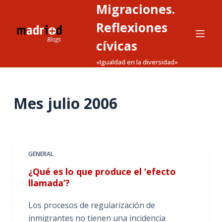
Migraciones.
S
a
Reflexiones
l
cívicas
t
«Igualdad en la diversidad»
a
r
a
Mes
julio 2006
l
c
o
n
t
GENERAL
e
¿Qué es lo que produce el ‘efecto
n
llamada’?
i
d
Los procesos de regularización de
o
inmigrantes no tienen una incidencia