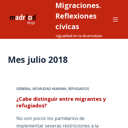
Migraciones.
S
a
Reflexiones
l
cívicas
t
«Igualdad en la diversidad»
a
r
a
Mes
julio 2018
l
c
o
n
t
GENERAL
,
MOVILIDAD HUMANA
,
REFUGIADOS
e
¿Cabe distinguir entre migrantes y
n
refugiados?
i
d
No son pocos los partidarios de
o
implementar severas restricciones a la