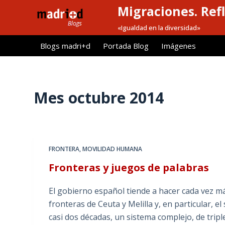
Migraciones. Refl
S
a
«Igualdad en la diversidad»
l
Blogs madri+d
Portada Blog
Imágenes
t
a
r
a
Mes
octubre 2014
l
c
o
n
FRONTERA
,
MOVILIDAD HUMANA
t
Fronteras y juegos de palabras
e
n
El gobierno español tiende a hacer cada vez más
i
fronteras de Ceuta y Melilla y, en particular, e
d
casi dos décadas, un sistema complejo, de tripl
o